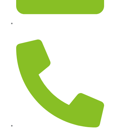
rsnujombang.official@gmail.com
0321878700 (HotLine 24 jam Resepsionis)