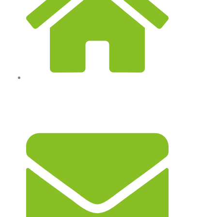
Jl. KH. Hasyim Asy'ari No.211, kec. Diwek,
Jombang, Jawa Timur, Indonesia 61471