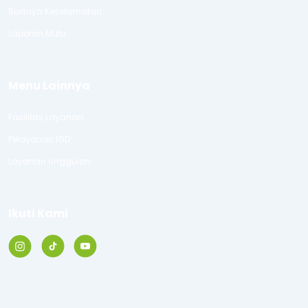
Budaya Keselamatan
Laporan Mutu
Menu Lainnya
Fasilitas Layanan
Pelayanan IGD
Layanan Unggulan
Ikuti Kami