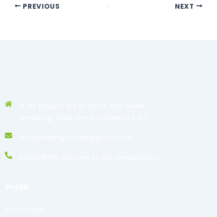
PREVIOUS
NEXT
Jl. KH. Hasyim Asy'ari No.211, kec. Diwek,
Jombang, Jawa Timur, Indonesia 61471
rsnujombang.official@gmail.com
0321878700 (HotLine 24 jam Resepsionis)
Profil
Profil Singkat