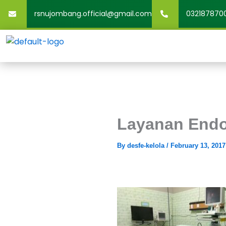
Skip
rsnujombang.official@gmail.com
032187870
to
content
Layanan End
By
desfe-kelola
/
February 13, 2017